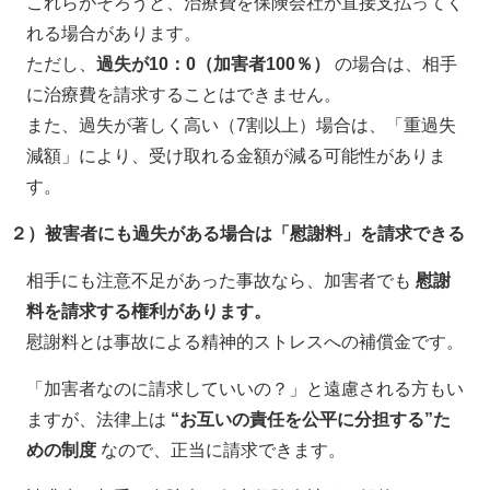
これらがそろうと、治療費を保険会社が直接支払ってく
れる場合があります。
ただし、
過失が
10
：
0
（加害者
100
％）
の場合は、相手
に治療費を請求することはできません。
また、過失が著しく高い（
7
割以上）場合は、「重過失
減額」により、受け取れる金額が減る可能性がありま
す。
２）被害者にも過失がある場合は「慰謝料」を請求できる
相手にも注意不足があった事故なら、加害者でも
慰謝
料を請求する権利があります。
慰謝料とは事故による精神的ストレスへの補償金です。
「加害者なのに請求していいの？」と遠慮される方もい
ますが、法律上は
“
お互いの責任を公平に分担する
”
た
めの制度
なので、正当に請求できます。