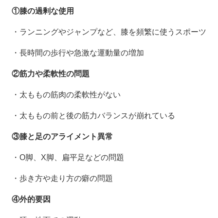
①膝の過剰な使用
・ランニングやジャンプなど、膝を頻繁に使うスポーツ
・長時間の歩行や急激な運動量の増加
②筋力や柔軟性の問題
・太ももの筋肉の柔軟性がない
・太ももの前と後の筋力バランスが崩れている
③膝と足のアライメント異常
・
O
脚、
X
脚、扁平足などの問題
・歩き方や走り方の癖の問題
④外的要因